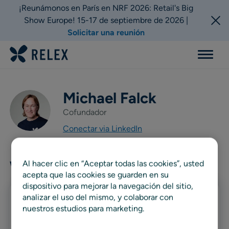
¡Reunámonos en París en NRF 2026: Retail's Big
Show Europe! 15-17 de septiembre de 2026 |
Solicitar una reunión
Menu
Michael Falck
Cofundador
Conectar via LinkedIn
Al hacer clic en “Aceptar todas las cookies”, usted
Writer articles
acepta que las cookies se guarden en su
dispositivo para mejorar la navegación del sitio,
analizar el uso del mismo, y colaborar con
Blog
nuestros estudios para marketing.
La Nueva Normalidad en el E-