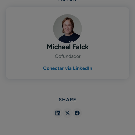
Michael Falck
Cofundador
Conectar via LinkedIn
SHARE
Share
Share
Share
in
in
in
Linkedin
X
Facebook