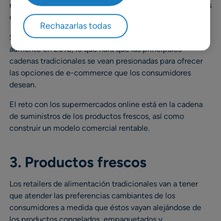
nueva creación que ofrecen opciones de envíos de packs
de comida y suscripciones de alimentos.
Rechazarlas todas
Se espera que la industria alimentaria online de EE.UUU.
aumente en 2018, lo que hará que las principales
cadenas tradicionales se vean presionadas para ofrecer
las opciones de e-commerce que los consumidores
desean.
El reto con los supermercados online está en la cadena
de suministros de los productos frescos, así como
construir un modelo comercial rentable.
3. Productos frescos
Los retailers de alimentación tradicionales van a tener
que atender las preferencias cambiantes de los
consumidores a medida que éstos vayan alejándose de
los productos congelados, empaquetados y