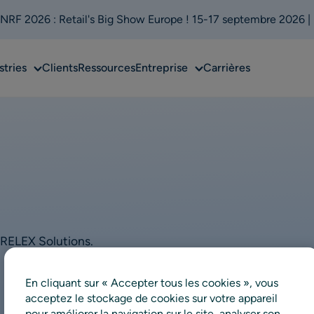
 NRF 2026 : Retail's Big Show Europe ! 15-17 septembre 2026 |
Sub
Sub
stries
Clients
Ressources
Entreprise
Carrières
menu
menu
e RELEX Solutions.
En cliquant sur « Accepter tous les cookies », vous
acceptez le stockage de cookies sur votre appareil
pour améliorer la navigation sur le site, analyser son