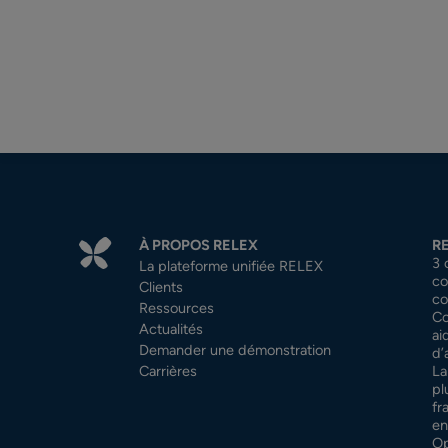
À PROPOS RELEX
R
3 
La plateforme unifiée RELEX
co
Clients
co
Ressources
Co
Actualités
ai
Demander une démonstration
d’
Carrières
La
pl
fr
en
Op