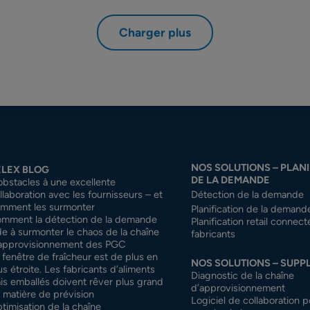
Charger plus
NOS SOLUTIONS – PLANI
ELEX BLOG
DE LA DEMANDE
obstacles à une excellente
llaboration avec les fournisseurs – et
Détection de la demande
mment les surmonter
Planification de la demand
mment la détection de la demande
Planification retail connec
de à surmonter le chaos de la chaîne
fabricants
approvisionnement des PGC
 fenêtre de fraîcheur est de plus en
NOS SOLUTIONS – SUPP
us étroite. Les fabricants d’aliments
Diagnostic de la chaîne
ais emballés doivent rêver plus grand
d’approvisionnement
 matière de prévision
Logiciel de collaboration p
timisation de la chaîne