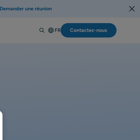
Demander une réunion
FR
Contactez-nous
English
Deutsch
Español
Italiano
Suomi
Svenska
Norsk
Dansk
Polski
Português-
BR