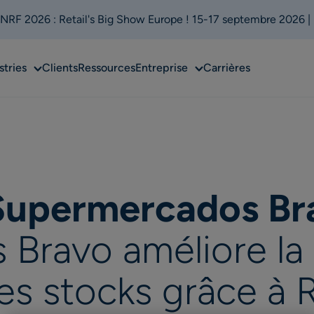
 NRF 2026 : Retail's Big Show Europe ! 15-17 septembre 2026 |
Sub
Sub
stries
Clients
Ressources
Entreprise
Carrières
menu
menu
 Supermercados Br
ravo améliore la d
 ses stocks grâce à