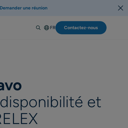
Demander une réunion
FR
Contactez-nous
English
Deutsch
Español
Italiano
Suomi
avo
Svenska
Norsk
isponibilité et
Dansk
Polski
 RELEX
Português-
BR