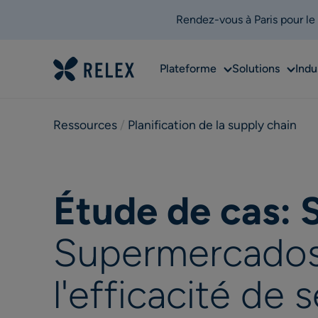
Rendez-vous à Paris pour le
Sub
Sub
Plateforme
Solutions
Indu
menu
menu
Ressources
 / 
Planification de la supply chain
Étude de cas:
Supermercados B
l'efficacité de