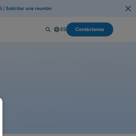
6 |
Solicitar una reunión
ES
Contáctenos
English
Deutsch
Italiano
Français
Suomi
Svenska
Norsk
Dansk
Português-
BR
Polski