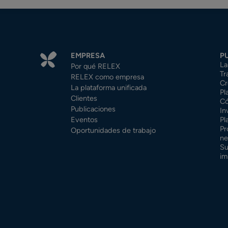
EMPRESA
P
La
Por qué RELEX
Tr
RELEX como empresa
Cr
La plataforma unificada
Pl
Clientes
Có
Publicaciones
In
Eventos
Pl
Pr
Oportunidades de trabajo
ne
Su
im