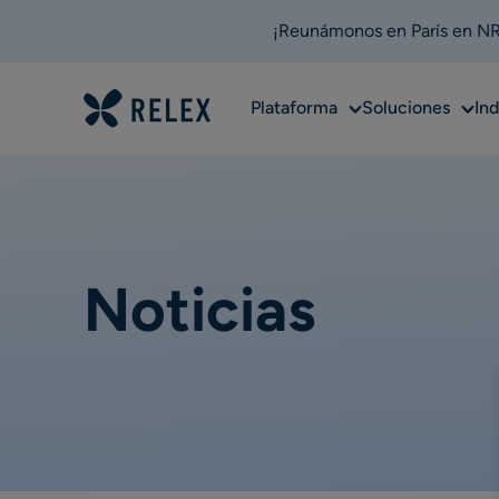
¡Reunámonos en París en NRF
Sub
Sub
Plataforma
Soluciones
Ind
menu
men
Noticias