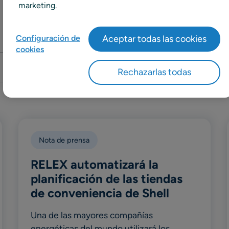
marketing.
Configuración de
Aceptar todas las cookies
cookies
Buscar
Rechazarlas todas
Nota de prensa
RELEX automatizará la
planificación de las tiendas
de conveniencia de Shell
Una de las mayores compañías
energéticas del mundo utilizará los