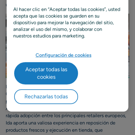
ultrafrescos.
Al hacer clic en “Aceptar todas las cookies”, usted
acepta que las cookies se guarden en su
dispositivo para mejorar la navegación del sitio,
analizar el uso del mismo, y colaborar con
nuestros estudios para marketing.
Configuración de cookies
Aceptar todas las
cookies
Ida, con sede en París y clientes en toda Francia y Europa
Occidental, ofrece su plataforma de optimización de
Rechazarlas todas
productos frescos nativa en IA a retailers líderes como
Auchan, Coopérative U, Naturalia y Biocoop. Con una
rápida adopción entre los principales retailers europeos,
Ida aporta una valiosa experiencia en reposición de
productos frescos y ejecución en tienda, que