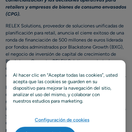
retailers y empresas de bienes de consumo envasados
(CPG).
RELEX Solutions, proveedor de soluciones unificadas de
planificación para retail, anuncia el cierre exitoso de una
ronda de financiación de 500 millones de euros liderada
por fondos administrados por Blackstone Growth (BXG),
el negocio de inversión de capital de crecimiento de
Blackstone. Con esto, RELEX Solutions contratará a
cientos de desarrolladores y expertos para aumentar su
Al hacer clic en “Aceptar todas las cookies”, usted
equipo técnico, que ya cuenta con más de 400 personas.
acepta que las cookies se guarden en su
RELEX Solutions es una empresa rentable en híper
dispositivo para mejorar la navegación del sitio,
crecimiento con más de 1.300 empleados en todo el
analizar el uso del mismo, y colaborar con
nuestros estudios para marketing.
mundo. La
Living Retail Platform
de RELEX, en la nube e
impulsada por Inteligencia Artificial (IA), ayuda a retailers
y marcas a reducir la merma, los costes y la mano de
Configuración de cookies
obra mediante la automatización y optimización de la
planificación de la demanda, la comercialización, la