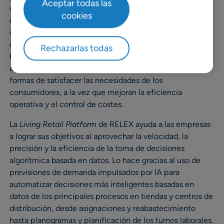
Aceptar todas las
cadena de suministro y las jornadas laborales En tiempos
cookies
de cambios acelerados, con una demanda de los
consumidores fragmentada, nuevos canales de ventas y
distribución, y disrupción de la cadena de suministro,
Rechazarlas todas
RELEX Solutions facilita que retailers y marcas puedan
adaptarse rápidamente y los ayudan a encontrar nuevas
formas de satisfacer las necesidades de los
consumidores, a la vez que mejoran la eficiencia
operativa y el control de costes.
La
Living Retail Platform
de RELEX ayuda a las empresas
a lograr sus objetivos al aprovechar la velocidad, la
precisión y la eficiencia de la toma de decisiones
algorítmica basada en datos. Lo hace gracias al uso de
previsiones de demanda impulsados por IA para
automatizar decisiones más inteligentes basadas en
datos de los principales procesos en tiendas y centros de
distribución, desde asignaciones y reabastecimiento
hasta planogramas y planificación de los turnos laborales.