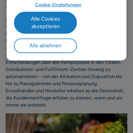
die betriebliche Effizienz zu steigern sowie Kosten im
Cookie-Einstellungen
Griff zu behalten.
Alle Cookies
Die RELEX Living Retail Platform ermöglicht es
akzeptieren
Unternehmen, die Geschwindigkeit, Präzision und
Effizienz datengesteuerter algorithmischer
Entscheidungsfindung zum Erreichen ihrer Ziele
Alle ablehnen
einzusetzen. Dazu nutzt sie KI-gesteuerte
Absatzprognosen, um intelligentere, datenbasierte
Entscheidungen über alle Kernprozesse in den Filialen,
Distributions- und Fulfillment-Zentren hinweg zu
automatisieren – von der Allokation und Disposition bis
hin zu Planogrammen und Personalplanung.
Einzelhändler und Hersteller erhalten so die Gewissheit,
die Kundennachfrage erfüllen zu können, wann und wo
immer sie entsteht.