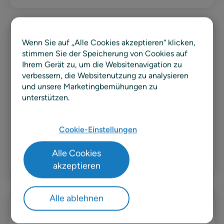
Wenn Sie auf „Alle Cookies akzeptieren“ klicken,
News
stimmen Sie der Speicherung von Cookies auf
Ihrem Gerät zu, um die Websitenavigation zu
Eine Milliarde Pfund weniger
verbessern, die Websitenutzung zu analysieren
Lebensmittelverschwendung –
und unsere Marketingbemühungen zu
RELEX-Kunden ziehen Bilanz für
unterstützen.
2025
Ku Lebensmittelabfälle durch RELEX-Kunden um
Cookie-Einstellungen
34 % gegenüber dem Vorjahr gesunken
Alle Cookies
Erfahren Sie mehr
akzeptieren
Alle ablehnen
Pressemitteilung