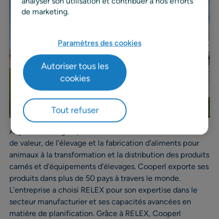
analyser son utilisation et contribuer à nos efforts
de marketing.
Paramètres des cookies
Autoriser tous les
cookies
Tout refuser
Aujourd’hui, le groupe maîtrise l’ensemble de la chaîne
de valeur, de l’élevage et la fabrication d’aliments pour
animaux à la transformation et la distribution des produits
carnés et d’équipements d’élevages. Cooperl exporte ses
produits dans plus de 50 pays à travers le monde.
L’entreprise a choisi RELEX pour son expertise dans le
secteur manufacturier et ses capacités avancées en
matière de planification. Grâce à RELEX, Cooperl