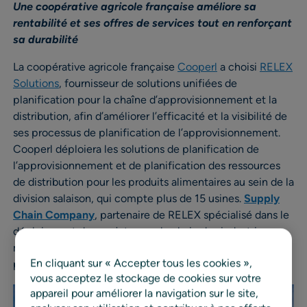
Une coopérative agricole française améliore sa
rentabilité et ses offres de services tout en renforçant
sa durabilité
La coopérative agricole française
Cooperl
a choisi
RELEX
Solutions
, fournisseur de solutions unifiées de
planification pour la chaîne d’approvisionnement et la
distribution, afin d’améliorer l’efficacité et la visibilité de
ses processus de planification de l’approvisionnement.
Cooperl déploiera les solutions de planification de
l’approvisionnement et de planification des ressources
de distribution pour les produits alimentaires au sein de la
division salaison, qui compte plus de 15 usines.
Supply
Chain Company
, partenaire de RELEX spécialisé dans le
déploiement des projets supply chain des industries
manufacturières, accompagne la mise en œuvre de ce
En cliquant sur « Accepter tous les cookies »,
projet.
vous acceptez le stockage de cookies sur votre
appareil pour améliorer la navigation sur le site,