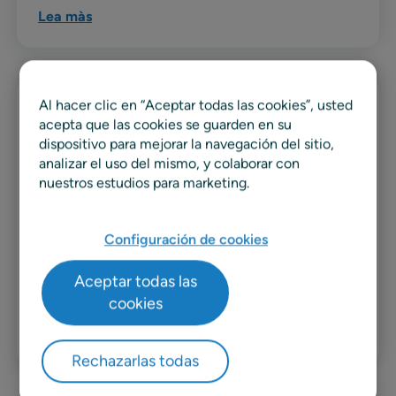
Lea màs
Al hacer clic en “Aceptar todas las cookies”, usted
Nota de prensa
acepta que las cookies se guarden en su
dispositivo para mejorar la navegación del sitio,
RELEX lanza Franchise Pricing para
analizar el uso del mismo, y colaborar con
proteger los márgenes en las redes
nuestros estudios para marketing.
de franquicia
La mejora de RELEX Price Optimization ofrece
Configuración de cookies
recomendaciones de precios adaptables y
estrategias coordinadas entre tiendas propias y
Aceptar todas las
franquiciadas.
cookies
Lea màs
Rechazarlas todas