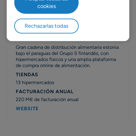
cookies
Rechazarlas todas
Gran cadena de distribución alimentaria estonia
bajo el paraguas del Grupo S finlandés, con
hipermercados físicos y una amplia plataforma
de compra online de alimentación.
TIENDAS
13 hipermercados
FACTURACIÓN ANUAL
220 M€ de facturación anual
WEBSITE