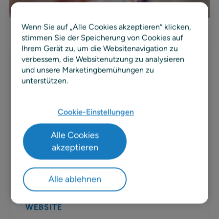
Wenn Sie auf „Alle Cookies akzeptieren“ klicken,
stimmen Sie der Speicherung von Cookies auf
Ihrem Gerät zu, um die Websitenavigation zu
verbessern, die Websitenutzung zu analysieren
und unsere Marketingbemühungen zu
unterstützen.
GEGRÜNDET
1928
Cookie-Einstellungen
UMSATZ
Alle Cookies
46 Mio. €
akzeptieren
MITARBEITER
190
Alle ablehnen
MARKTGEBIETE
Finnland und die baltischen Länder
WEBSITE