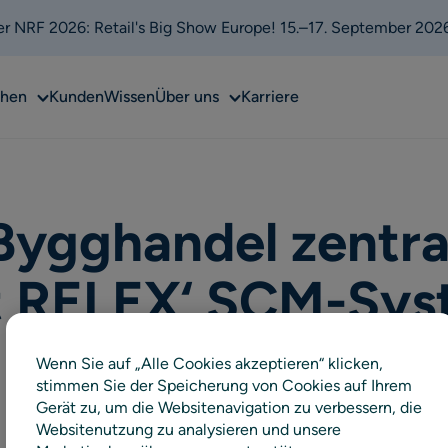
 der NRF 2026: Retail's Big Show Europe! 15.–17. September 202
Sub
Sub
chen
Kunden
Wissen
Über uns
Karriere
menu
menu
Bygghandel zentral
it RELEX‘ SCM-Sy
Wenn Sie auf „Alle Cookies akzeptieren“ klicken,
stimmen Sie der Speicherung von Cookies auf Ihrem
Gerät zu, um die Websitenavigation zu verbessern, die
Websitenutzung zu analysieren und unsere