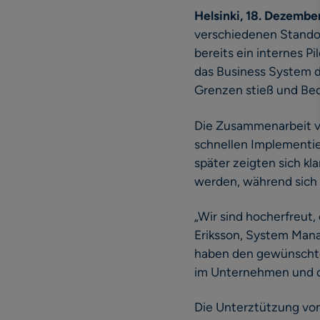
Helsinki, 18. Dezembe
verschiedenen Standor
bereits ein internes P
das Business System du
Grenzen stieß und Be
Die Zusammenarbeit v
schnellen Implementier
später zeigten sich k
werden, während sich 
„Wir sind hocherfreut,
Eriksson, System Mana
haben den gewünschten 
im Unternehmen und di
Die Unterztützung vo