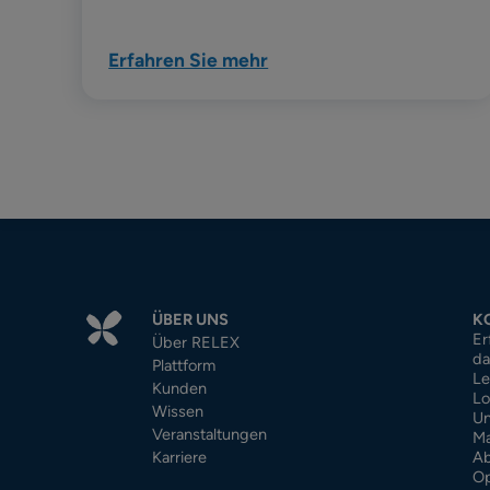
Erfahren Sie mehr
ÜBER UNS
K
Er
Über RELEX
da
Plattform
Le
Kunden
Lo
Wissen
Un
Veranstaltungen
Ma
Karriere
Ab
Op