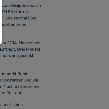
 vom Filialpersonal an
日本語
 RELEX startete
füllung zentral über
odell an seine
ahr 2014. Nach einer
auftragt. Drei Monate
standswert gesenkt
, bemerkt Robin
g vonstatten und wir
en Nachrichten schnell
en Roll-out.
andel, seine