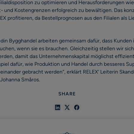
ilialdisposition zu optimieren und Herausforderungen wie
- und Kostengrenzen erfolgreich zu bewältigen. Das ko
EX profitieren, da Bestellprognosen aus den Filialen als L
din Bygghandel arbeiten gemeinsam dafür, dass Kunden in
auchen, wenn sie es brauchen. Gleichzeitig stellen wir sic
den, damit das Unternehmenskapital möglichst effizient 
ispiel dafür, wie Produktion und Handel durch besseres Su
nander gebracht werden“, erklärt RELEX‘ Leiterin Skand
 Johanna Småros.
SHARE
Share
Share
Share
in
in
in
Linkedin
X
Facebook