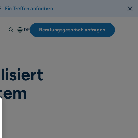
6 |
Ein Treffen anfordern
DE
Beratungsgespräch anfragen
English
Español
Italiano
Français
isiert
Suomi
stem
Svenska
Norsk
Dansk
Polski
Português-
BR