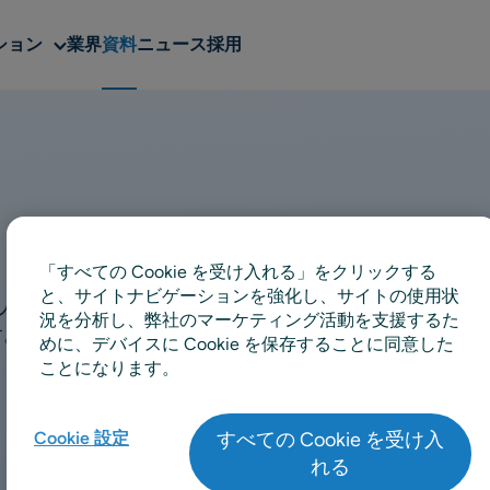
Sub
ション
業界
資料
ニュース
採用
menu
資料
「すべての Cookie を受け入れる」をクリックする
と、サイトナビゲーションを強化し、サイトの使用状
000人以上のエキスパートが持つ豊富なサプライチェーンお
況を分析し、弊社のマーケティング活動を支援するた
す。ぜひブログやホワイトペーパー、ガイド、レポート、動
めに、デバイスに Cookie を保存することに同意した
資料をご覧くださいませ。
ことになります。
Cookie 設定
すべての Cookie を受け入
小売
消費財 & メーカー
卸売
れる