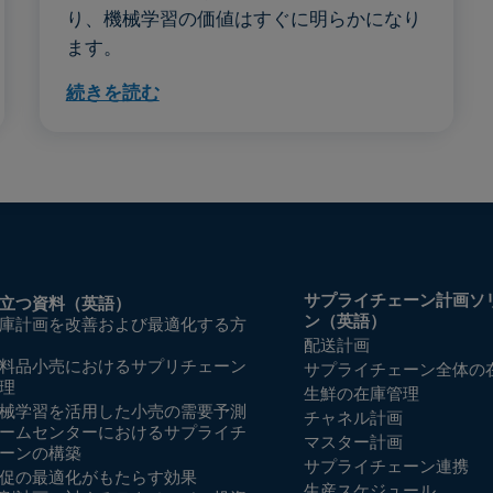
り、機械学習の価値はすぐに明らかになり
ます。
続きを読む
サプライチェーン計画ソ
立つ資料（英語）
ン（英語）
庫計画を改善および最適化する方
配送計画
料品小売におけるサプリチェーン
サプライチェーン全体の
理
生鮮の在庫管理
械学習を活用した小売の需要予測
チャネル計画
ームセンターにおけるサプライチ
マスター計画
ーンの構築
サプライチェーン連携
促の最適化がもたらす効果
生産スケジュール