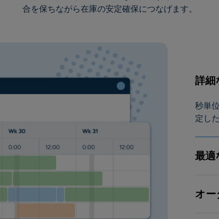
合を保ちながら在庫の安定確保につなげます。
詳細
秒単
定し
最適
オー