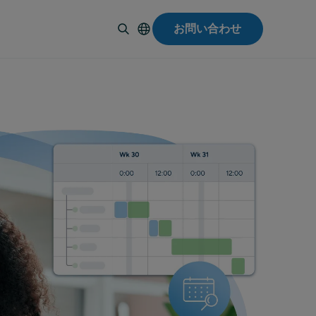
お問い合わせ
English
Español
Deutsch
Italiano
Français
Suomi
Svenska
Norsk
Dansk
Português-
BR
Polski