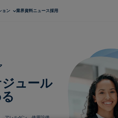
Sub
ション
業界
資料
ニュース
採用
menu
ア
ケジュール
める
序、アレルゲン、使用設備