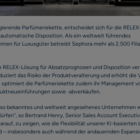
gierende Parfümeriekette, entscheidet sich für die RELEX
utomatische Disposition. Als ein weltweit führendes
men für Luxusgüter betreibt Sephora mehr als 2.500 Filia
erte RELEX-Lösung für Absatzprognosen und Disposition ve
ziert das Risiko der Produktveralterung und erhöht die V
 optimiert die Parfümeriekette zudem ihr Management v
uktneueinführungen sowie ‑abverkäufen.
ein so bekanntes und weltweit angesehenes Unternehmen w
rfen“, so Bertrand Henry, Senior Sales Account Executiv
darauf, zu zeigen, wie die Flexibilität unserer KI-basiert
rd – insbesondere auch während der andauernden Expansi