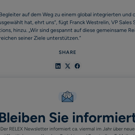
 Begleiter auf dem Weg zu einem global integrierten und 
ewählt hat, ehrt uns“, fügt Franck Westrelin, VP Sales
ons, hinzu. „Wir sind gespannt auf diese gemeinsame Re
ichen seiner Ziele unterstützen.“
SHARE
Share
Share
Share
in
in
in
Linkedin
X
Facebook
Bleiben Sie informier
Der RELEX Newsletter informiert ca. viermal im Jahr über neue