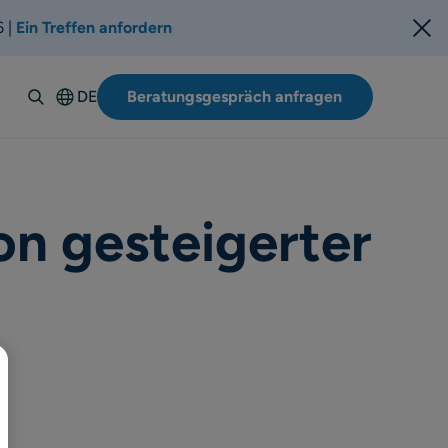
6 |
Ein Treffen anfordern
DE
Beratungsgespräch anfragen
English
Español
Italiano
Français
on gesteigerter
Suomi
Svenska
Norsk
Dansk
Polski
Português-
BR