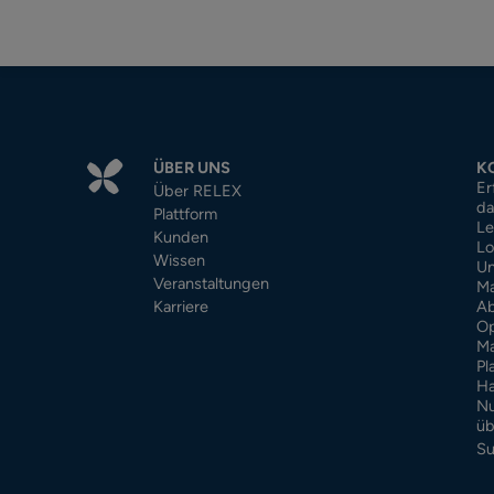
ÜBER UNS
K
Er
Über RELEX
da
Plattform
Le
Kunden
Lo
Wissen
Un
Veranstaltungen
Ma
Karriere
Ab
Op
Ma
Pl
Ha
Nu
üb
Su