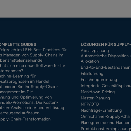
OMPLETTE GUIDES
LÖSUNGEN FÜR SUPPLY
folgreich im LEH: Best Practices für
Absatzplanung
s Managen von Supply-Chains im
Automatische Disposition
bensmitteleinzelhandel
Allokation
hnt sich eine neue Software für Ihr
End-to-End-Bestandsma
ternehmen?
Filialführung
chine-Learning für
Frischeoptimierung
satzprognosen im Handel
Integrierte Geschäftsplan
timieren Sie Ihr Supply-Chain-
nagement im DIY
Markdown-Pricing
anung und Optimierung von
Master-Planung
ndels-Promotions: Die Kosten-
MFP/OTB
tzen-Analyse einer neuen Lösung
Nachfrage-Ermittlung
erzeugend aufbauen
Omnichannel-Supply-Chai
pply-Chain-Transformation
Planogramme und Flächen
Produktionsterminplanung