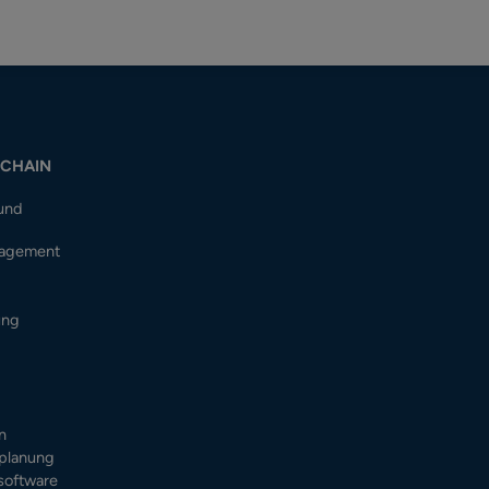
-CHAIN
 und
nagement
ung
n
planung
software