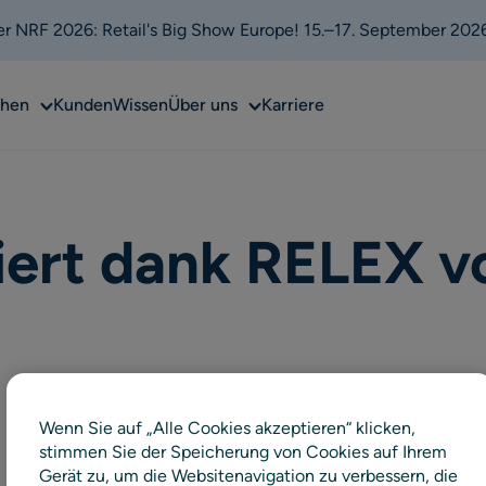
 der NRF 2026: Retail's Big Show Europe! 15.–17. September 202
Sub
Sub
chen
Kunden
Wissen
Über uns
Karriere
menu
menu
iert dank RELEX v
Wenn Sie auf „Alle Cookies akzeptieren“ klicken,
stimmen Sie der Speicherung von Cookies auf Ihrem
Gerät zu, um die Websitenavigation zu verbessern, die