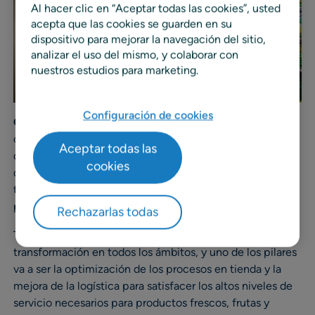
Al hacer clic en “Aceptar todas las cookies”, usted
acepta que las cookies se guarden en su
dispositivo para mejorar la navegación del sitio,
analizar el uso del mismo, y colaborar con
nuestros estudios para marketing.
Configuración de cookies
Grupo DIA
, la red líder en supermercados de proximidad,
con operaciones en España, Portugal, Brasil y Argentina
Aceptar todas las
que suministra a 6.626 tiendas propias y franquiciadas
cookies
desde sus 29 almacenes, ha iniciado un proceso de
transformación de su negocio hacia un retail de
proximidad moderno y atractivo.
Rechazarlas todas
Tras unos años convulsos DIA ha iniciado su
transformación en todos los ámbitos, y uno de los pilares
va a ser la optimización de los procesos en tienda y la
mejora de la logística para satisfacer los altos niveles de
servicio necesarios para productos frescos, frutas y