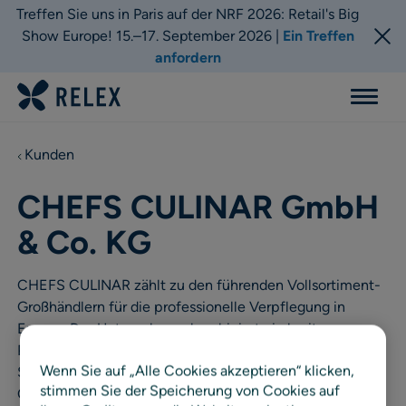
Treffen Sie uns in Paris auf der NRF 2026: Retail's Big
Show Europe! 15.–17. September 2026 |
Ein Treffen
anfordern
Menu
Kunden
CHEFS CULINAR GmbH
& Co. KG
CHEFS CULINAR zählt zu den führenden Vollsortiment-
Großhändlern für die professionelle Verpflegung in
Europa. Das Unternehmen kombiniert ein breites
Produktspektrum mit individueller Beratung, digitalen
Wenn Sie auf „Alle Cookies akzeptieren“ klicken,
Services und modernster Logistik – mit Fokus auf
stimmen Sie der Speicherung von Cookies auf
Qualität, Zuverlässigkeit und partnerschaftliche