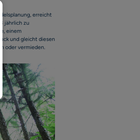
日本語
elsplanung, erreicht
 jährlich zu
te, einem
uck und gleicht diesen
en oder vermieden.