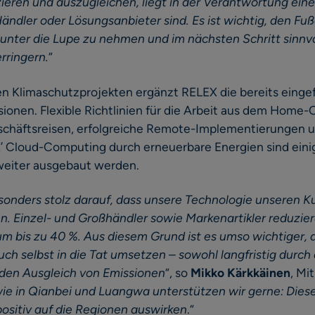
ieren und auszugleichen, liegt in der Verantwortung eines
 Händler oder Lösungsanbieter sind. Es ist wichtig, den F
nter die Lupe zu nehmen und im nächsten Schritt sinn
erringern.
“
en Klimaschutzprojekten ergänzt RELEX die bereits einge
ionen. Flexible Richtlinien für die Arbeit aus dem Home-
schäftsreisen, erfolgreiche Remote-Implementierungen u
Cloud-Computing durch erneuerbare Energien sind einige
 weiter ausgebaut werden.
sonders stolz darauf, dass unsere Technologie unseren Ku
n. Einzel- und Großhändler sowie Markenartikler reduzie
m bis zu 40 %. Aus diesem Grund ist es umso wichtiger, d
h selbst in die Tat umsetzen – sowohl langfristig durch 
h den Ausgleich von Emissionen
“, so
Mikko Kärkkäinen
, Mi
wie in Qianbei und Luangwa unterstützen wir gerne: Dies
positiv auf die Regionen auswirken
.“