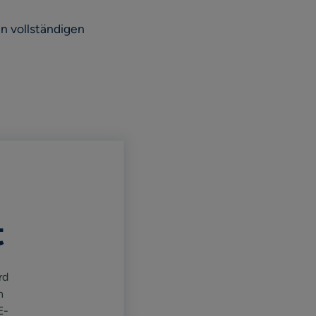
n vollständigen
t
rd
n
E-