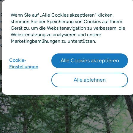
 Softwareanbieter für Supply-Chain-Management und Hand
Wenn Sie auf „Alle Cookies akzeptieren“ klicken,
hr 2021 Klimaneutralität und beginnt, seinen CO2-Ausstoß
stimmen Sie der Speicherung von Cookies auf Ihrem
Gerät zu, um die Websitenavigation zu verbessern, die
e einer neu eingegangenen Partnerschaft mit Compensa
Websitenutzung zu analysieren und unsere
Klimakompensation, berechnet RELEX seinen CO
-Fußabdr
2
Marketingbemühungen zu unterstützen.
sher 2.544 Tonnen CO
-Emissionen erfolgreich ausgeglich
2
Cookie-
Alle Cookies akzeptieren
Einstellungen
Alle ablehnen