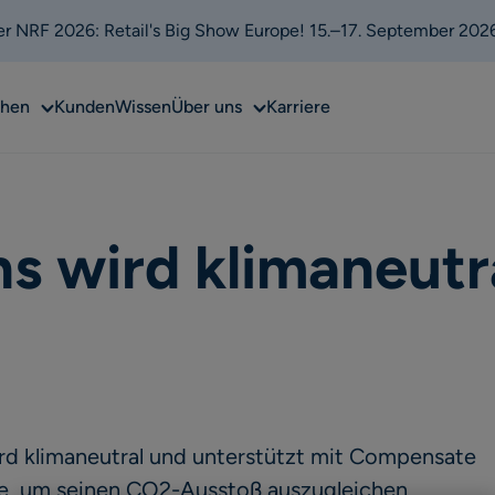
 der NRF 2026: Retail's Big Show Europe! 15.–17. September 202
Sub
Sub
chen
Kunden
Wissen
Über uns
Karriere
menu
menu
s wird klimaneutr
rd klimaneutral und unterstützt mit Compensate
e, um seinen CO2-Ausstoß auszugleichen.