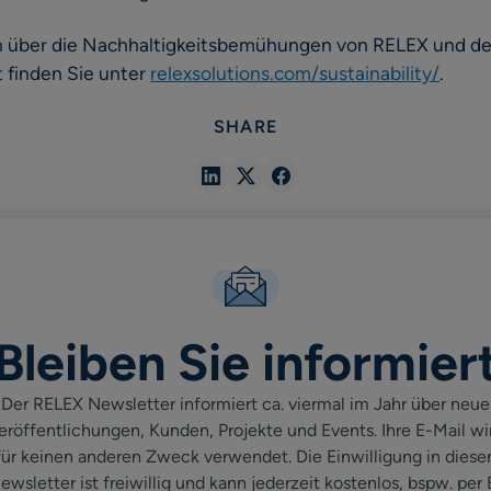
n über die Nachhaltigkeitsbemühungen von RELEX und de
t finden Sie unter
relexsolutions.com/sustainability/
.
SHARE
Share
Share
Share
in
in
in
Linkedin
X
Facebook
Bleiben Sie informier
Der RELEX Newsletter informiert ca. viermal im Jahr über neue
eröffentlichungen, Kunden, Projekte und Events. Ihre E-Mail wi
für keinen anderen Zweck verwendet. Die Einwilligung in diese
ewsletter ist freiwillig und kann jederzeit kostenlos, bspw. per 