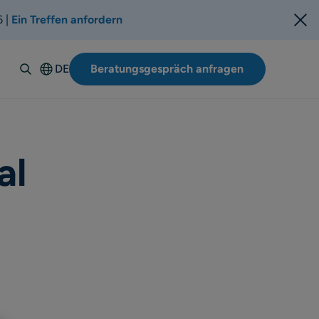
6 |
Ein Treffen anfordern
DE
Beratungsgespräch anfragen
English
Español
Italiano
Français
al
Suomi
Svenska
Norsk
Dansk
Polski
Português-
BR