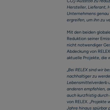
CO
-Ausstoß zu reduz
2
Hersteller, Lieferant,
Unternehmens genau u
ergreifen, um ihn zu v
Mit den beiden global
Reduktion seiner Emiss
nicht notwendiger Ge
Abdeckung von RELEX’ 
aktuelle Projekte, die
„
Bei RELEX sind wir be
nachhaltiger zu werde
Lebensmittelverderb u
anderen empfehlen, auc
auch kurzfristig durc
von RELEX. „
Projekte 
Jahre hinaus spürbar 