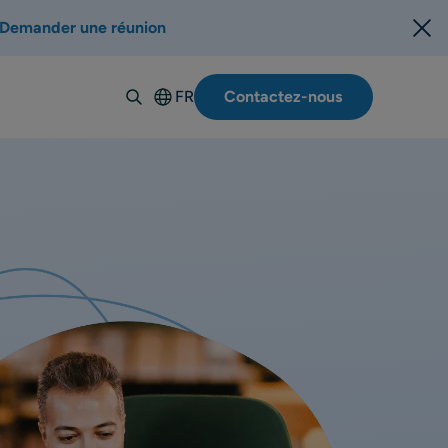
Demander une réunion
FR
Contactez-nous
English
Deutsch
Español
Italiano
Suomi
Svenska
Norsk
Dansk
Polski
Português-
BR