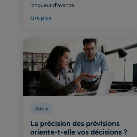
longueur d'avance.
Lire plus
Article
La précision des prévisions
oriente-t-elle vos décisions ?