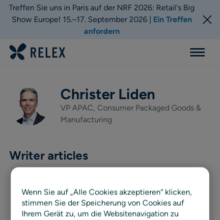
Treffen Sie uns in Paris auf der NRF 2026: Retail's Big
Show Europe! 15.–17. September 2026 |
Ein Treffen
anfordern
Menu
Christer Liden
VP APAC, Consumer Packaged Goods &
Manufacturing
Writer articles
Guide
Wenn Sie auf „Alle Cookies akzeptieren“ klicken,
stimmen Sie der Speicherung von Cookies auf
Geflügelplanung: die wichtigsten
Ihrem Gerät zu, um die Websitenavigation zu