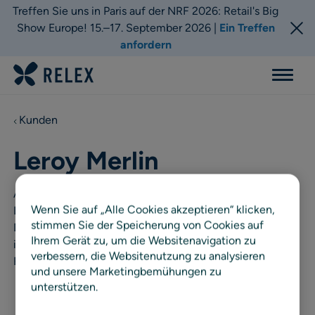
Treffen Sie uns in Paris auf der NRF 2026: Retail's Big
Show Europe! 15.–17. September 2026 |
Ein Treffen
anfordern
Menu
Kunden
Leroy Merlin
Als Gründungsunternehmen von GROUPE ADEO bietet
Wenn Sie auf „Alle Cookies akzeptieren“ klicken,
Leroy Merlin Produkte rund um die Bereiche DIY,
stimmen Sie der Speicherung von Cookies auf
Dekorations-, Bau- und Gartenarbeiten an. Leroy Merlin
Ihrem Gerät zu, um die Websitenavigation zu
ist in 12 Ländern mit etwa 100.000 Mitarbeitern und 400
verbessern, die Websitenutzung zu analysieren
Filialen vertreten.
und unsere Marketingbemühungen zu
unterstützen.