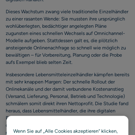
Dieses Wachstum zwang viele traditionelle Einzelhändler
zu einer rasanten Wende: Sie mussten ihre ursprünglich
wohlüberlegten, bedächtiger angelegten Pläne
zugunsten eines schnellen Wechsels auf Omnichannel-
Modelle aufgeben. Stattdessen galt es, die plötzlich
ansteigende Onlinenachfrage so schnell wie möglich zu
bewältigen – für Vorbereitung, Planung oder die Probe
aufs Exempel blieb selten Zeit.
Insbesondere Lebensmitteleinzelhändler kämpfen bereits
mit sehr knappen Margen: Der schnelle Rollout der
Onlinekanäle und der damit verbundene Kostenanstieg
(Versand, Lieferung, Personal, Betrieb und Technologie)
schmälern somit direkt ihren Nettoprofit. Die Studie fand
heraus, dass Lebensmittelhändler, die ihre digitalen
Prozesse nicht optimiert hatten, bei jeder Bestellung
durchschnittlich drei bis acht Prozentpunkte Marge
Wenn Sie auf „Alle Cookies akzeptieren“ klicken,
einbüßten.