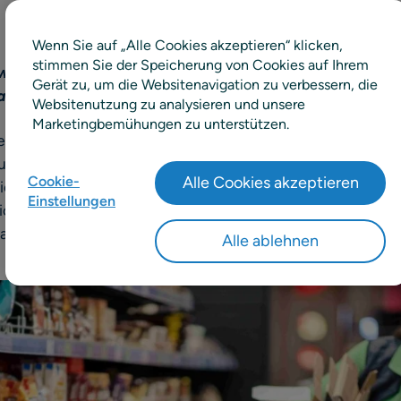
Wenn Sie auf „Alle Cookies akzeptieren“ klicken,
stimmen Sie der Speicherung von Cookies auf Ihrem
 werden für Einzelhändler teuer, da preisbewusste Käu
Gerät zu, um die Websitenavigation zu verbessern, die
rantreiben.
Websitenutzung zu analysieren und unsere
Marketingbemühungen zu unterstützen.
enden Bedeutung von Preisgestaltung und Promotions au
tudie von
RELEX Solutions
und Incisiv detaillierte Einblick
Cookie-
Alle Cookies akzeptieren
ien im Einzelhandel in den USA, Großbritannien, Frankrei
Einstellungen
ichtig durchdachte Preis- und Promotionsstrategien sind,
raucher in einem wirtschaftlich herausfordernden Umfeld
Alle ablehnen