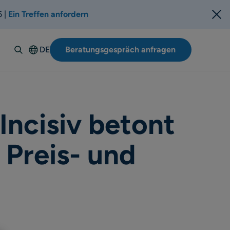
6 |
Ein Treffen anfordern
DE
Beratungsgespräch anfragen
English
Español
Italiano
Français
Incisiv betont
Suomi
r Preis- und
Svenska
Norsk
Dansk
Polski
Português-
BR