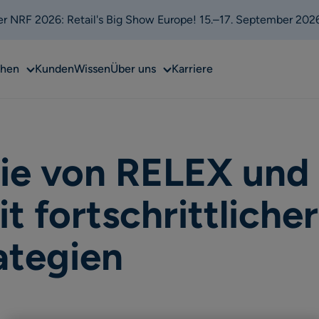
 der NRF 2026: Retail's Big Show Europe! 15.–17. September 202
Sub
Sub
chen
Kunden
Wissen
Über uns
Karriere
menu
menu
ie von RELEX und 
it fortschrittliche
ategien