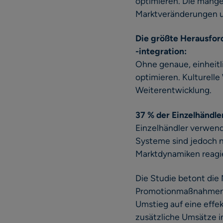
optimieren. Die mange
Marktveränderungen u
Die größte Herausford
-integration:
Ohne genaue, einheitl
optimieren. Kulturell
Weiterentwicklung.
37 % der Einzelhändl
Einzelhändler verwend
Systeme sind jedoch ni
Marktdynamiken reagi
Die Studie betont die 
Promotionmaßnahmen zu
Umstieg auf eine effe
zusätzliche Umsätze i