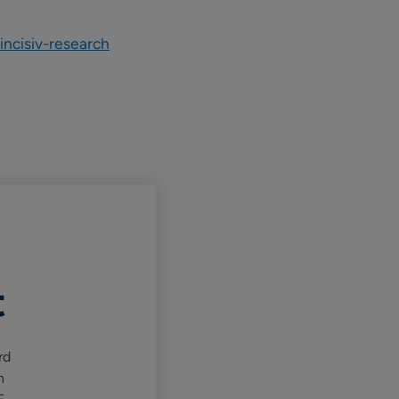
incisiv-research
t
rd
n