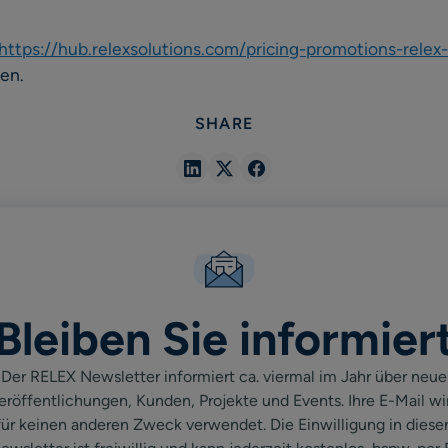
https://hub.relexsolutions.com/pricing-promotions-relex-
den.
SHARE
Share
Share
Share
in
in
in
Linkedin
X
Facebook
Bleiben Sie informier
Der RELEX Newsletter informiert ca. viermal im Jahr über neue
eröffentlichungen, Kunden, Projekte und Events. Ihre E-Mail wi
für keinen anderen Zweck verwendet. Die Einwilligung in diese