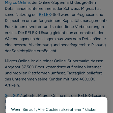
Migros Online
, der Online-Supermarkt des größten
Detailhandelsunternehmens der Schweiz, Migros, hat
seine Nutzung der
RELEX
-Software für Prognosen und
Disposition um umfangreichere Kapazitätsmanagement-
Funktionen erweitert und so deutliche Verbesserungen
erzielt. Die RELEX-Lösung gleicht nun automatisch den
Wareneingang in den Lagern aus, was dem Detailhändler
eine bessere Abstimmung und bedarfsgerechte Planung
der Schichtpläne ermöglicht.
Migros Online ist ein reiner Online-Supermarkt, dessen
Angebot 37.500 Produktstandorte auf seinen Internet-
und mobilen Plattformen umfasst. Tagtäglich beliefert
das Unternehmen seine Kunden mit rund 400.000
Artikeln.
Seit 2017
arbeitet Migros Online mit der RELEX-Lösung
für Prognosen und Disposition. Durch die
Implementierung für alle Sortimente einschließlich
Wenn Sie auf „Alle Cookies akzeptieren“ klicken,