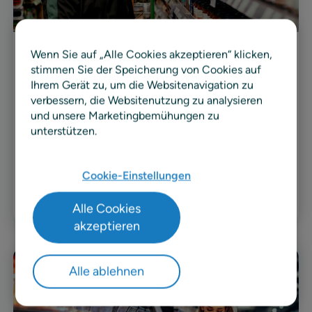
Wenn Sie auf „Alle Cookies akzeptieren“ klicken,
Fallstudie
stimmen Sie der Speicherung von Cookies auf
Ihrem Gerät zu, um die Websitenavigation zu
Fallstudie: bp
verbessern, die Websitenutzung zu analysieren
und unsere Marketingbemühungen zu
Erfahren Sie, wie bp mit RELEX die Verfügbarkeit
unterstützen.
in der Filiale steigert, Lagerbestände senkt und die
Supply-Chain vom Lieferanten bis ins Regal
durchgängig vernetzt.
Cookie-Einstellungen
Erfahren Sie mehr
Alle Cookies
akzeptieren
Alle ablehnen